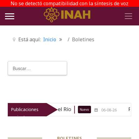
No se detectó compatibilidad con la síntesis de voz
Está aquí:
Inicio
Boletines
Buscar
Type 2 or more characters for r
FILAH 37
Regresa a 
Publicaciones
Nuevo
06-08-26
06-08-26
recientes
BOLETINES