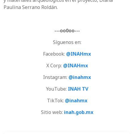
Paulina Serrano Roldán.
---oo0oo---
Síguenos en:
Facebook:
@INAHmx
X Corp:
@INAHmx
Instagram:
@inahmx
YouTube:
INAH TV
TikTok:
@inahmx
Sitio web:
inah.gob.mx