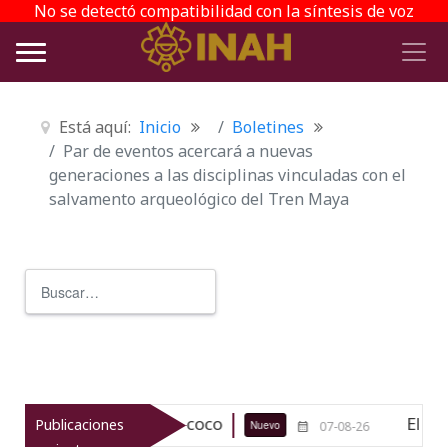
No se detectó compatibilidad con la síntesis de voz
Está aquí:
Inicio
Boletines
Par de eventos acercará a nuevas
generaciones a las disciplinas vinculadas con el
salvamento arqueológico del Tren Maya
Buscar
Type 2 or more characters for r
ológico de Texcoco
El viaje del jí
Publicaciones
Nuevo
07-08-26