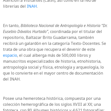
Atención a Visitantes (Catvi), así como en la red de
librerías del
INAH
.
En tanto,
Biblioteca Nacional de Antropología e Historia “Dr.
Eusebio Dávalos Hurtado”
, coordinada por el titular del
repositorio, Baltazar Brito Guadarrama, también
recibirá un galardón en la categoría Texto-Docentes. Se
trata de una obra que recupera el devenir de este
espacio
, el cual alberga más de 500,000 libros y
manuscritos especializados de historia, etnohistoria,
antropología social y física, etnología y arqueología, lo
que lo convierte en el mayor centro de documentación
del INAH.
Posee una hemeroteca histórica, compuesta por una
colección hemerográfica de los siglos XVIII al XX; una
fototeca, con 80 álbumes históricos y 4,621 fotografías;