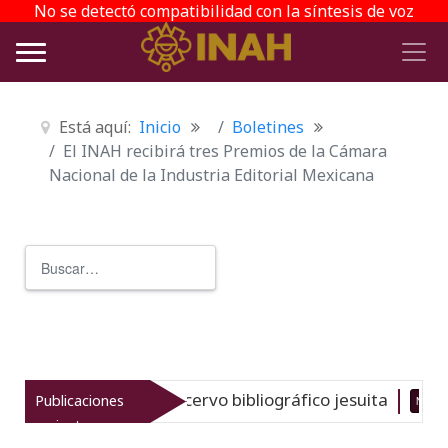
No se detectó compatibilidad con la síntesis de voz
Está aquí:
Inicio
Boletines
El INAH recibirá tres Premios de la Cámara
Nacional de la Industria Editorial Mexicana
Buscar
Type 2 or more characters for r
ria del gran acervo bibliográfico jesuita
Publicaciones
Nuevo
06-08-
recientes