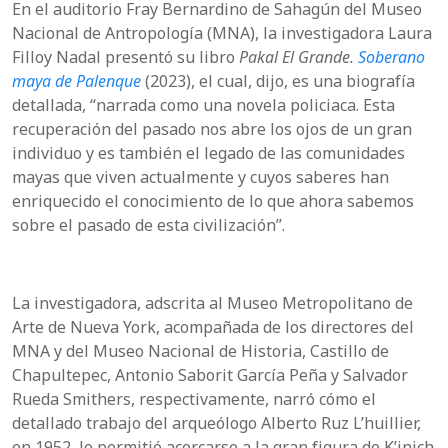
En el auditorio Fray Bernardino de Sahagún del Museo
Nacional de Antropología (MNA), la investigadora Laura
Filloy
Nadal presentó su libro
Pakal
El Grande.
Soberano
maya
de
Palenque
(2023), el
cual
, dijo, es una biografía
detallada, “narrada como una novela
policiaca.
Esta
recuperación del pasado nos abre los ojos de un gran
individuo y es también el legado de las comunidades
mayas que viven actualmente y cuyos saberes han
enriquecido el conocimiento de lo que ahora sabemos
sobre el pasado de esta civilización”.
La investigadora,
adscrita al Museo Metropolitano de
Arte de Nueva York, acompañada de los directores del
MNA y del Museo Nacional de Historia, Castillo de
Chapultepec, Antonio
Saborit
García Peña y Salvador
Rueda
Smithers
, respectivamente, narró cómo el
detallado t
rabajo del arqueólogo Alberto Ruz
L’huillier
,
en 1952, le permitió acercarse a la gran figura de
K’inich