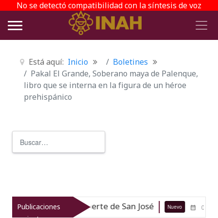
No se detectó compatibilidad con la síntesis de voz
Está aquí:
Inicio
Boletines
Pakal El Grande, Soberano maya de Palenque,
libro que se interna en la figura de un héroe
prehispánico
Buscar
Type 2 or more characters for r
cuática Fuerte de San José
INAH y
Publicaciones
Nuevo
05-08-26