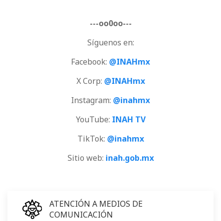
---oo0oo---
Síguenos en:
Facebook:
@INAHmx
X Corp:
@INAHmx
Instagram:
@inahmx
YouTube:
INAH TV
TikTok:
@inahmx
Sitio web:
inah.gob.mx
ATENCIÓN A MEDIOS DE
COMUNICACIÓN