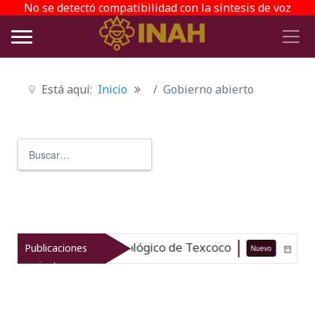
No se detectó compatibilidad con la síntesis de voz
Está aquí:
Inicio
Gobierno abierto
Buscar
Type 2 or more characters for r
 el patrimonio arqueológico de Texcoco
Publicaciones
Nuevo
07-08-2
recientes