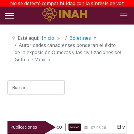
No se detectó compatibilidad con la síntesis de voz
Está aquí:
Inicio
Boletines
Autoridades canadienses ponderan el éxito
de la exposición Olmecas y las civilizaciones del
Golfo de México
Buscar
Type 2 or more characters for r
gico de Texcoco
El viaje del jíkur
Publicaciones
Nuevo
07-08-26