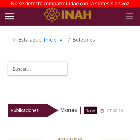
No se detectó compatibilidad con la síntesis de voz
Está aquí:
Inicio
Boletines
Buscar
Type 2 or more characters for r
Maestras de la antropología y la 
Publicaciones
Nuevo
07-08-26
recientes
BOLETINES