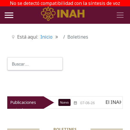
No se detectó compatibilidad con la síntesis de voz
Está aquí:
Inicio
Boletines
Buscar
Type 2 or more characters for r
El INAH revitaliza el
Publicaciones
Nuevo
07-08-26
recientes
BOLETINES