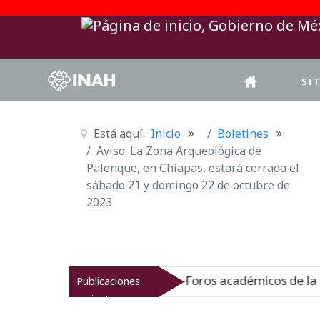
SI
Está aquí:
Inicio
Boletines
Aviso. La Zona Arqueológica de
Palenque, en Chiapas, estará cerrada el
sábado 21 y domingo 22 de octubre de
2023
Foros académicos de la 37 FILAH celebr
Publicaciones
vo
06-08-26
recientes