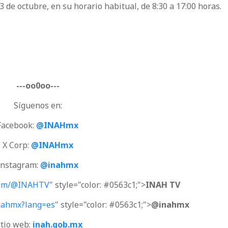
3 de octubre, en su horario habitual, de 8:30 a 17:00 horas.
---oo0oo---
Síguenos en:
Facebook:
@INAHmx
X Corp:
@INAHmx
Instagram:
@inahmx
com/@INAHTV
" style="color: #0563c1;">
INAH TV
nahmx?lang=es
" style="color: #0563c1;">
@inahmx
itio web:
inah.gob.mx