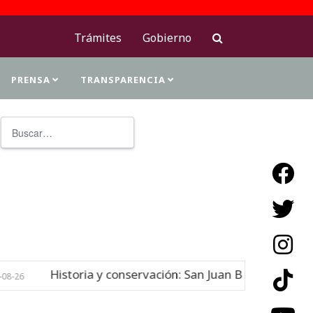
Trámites
Gobierno
PRENSA
TRANSPARENCIA
Buscar
Type 2 or more characters for resu
ia y conservación: San Juan Bautista de Atenango del Río