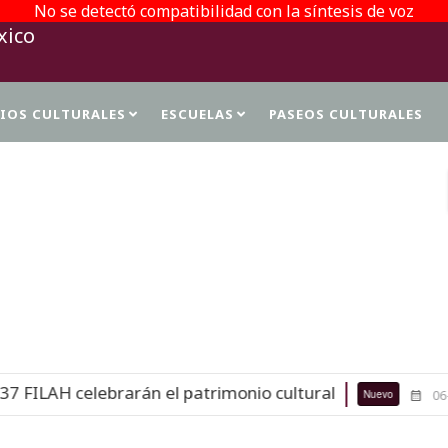
No se detectó compatibilidad con la síntesis de voz
TIOS CULTURALES
ESCUELAS
PASEOS CULTURALES
PROTECCIÓN DE DATOS PERSONALES
arán el patrimonio cultural
Histor
Nuevo
06-08-26