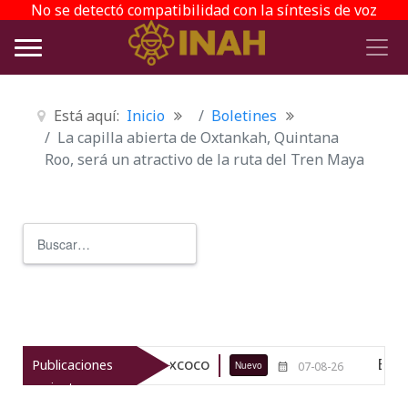
No se detectó compatibilidad con la síntesis de voz
Está aquí:
Inicio
Boletines
La capilla abierta de Oxtankah, Quintana
Roo, será un atractivo de la ruta del Tren Maya
Buscar
Type 2 or more characters for r
lógico de Texcoco
El viaje del jí
Publicaciones
Nuevo
07-08-26
recientes