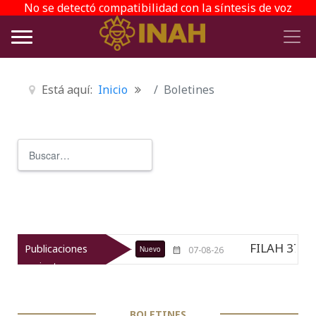
No se detectó compatibilidad con la síntesis de voz
Está aquí:
Inicio
Boletines
Buscar
Type 2 or more characters for r
FILAH 37
La ENAH da
Publicaciones
Nuevo
07-08-26
07-08-26
recientes
BOLETINES