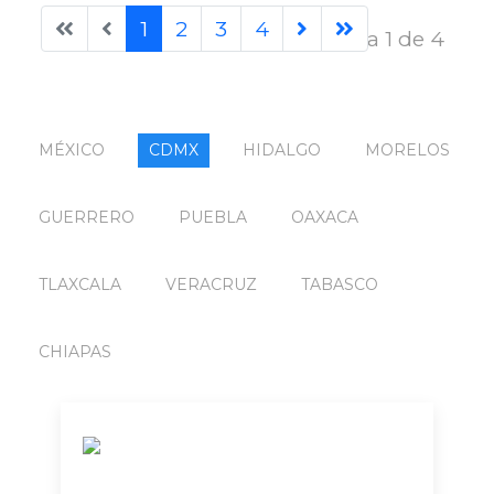
1
2
3
4
Página 1 de 4
MÉXICO
CDMX
HIDALGO
MORELOS
GUERRERO
PUEBLA
OAXACA
TLAXCALA
VERACRUZ
TABASCO
CHIAPAS