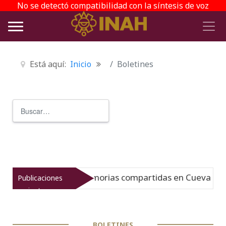
No se detectó compatibilidad con la síntesis de voz
Está aquí:
Inicio
Boletines
Buscar
Type 2 or more characters for r
s compartidas en Cueva de las Monas
Publicaciones
Nuevo
07-08-26
recientes
BOLETINES