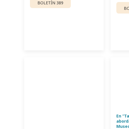
BOLETÍN 389
BO
En “T
abord
Museo