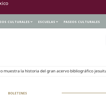
TIOS CULTURALES
ESCUELAS
PASEOS CULTURALES
PROTECCIÓN DE DATOS PERSONALES
 del Virreinato muestra la historia del gran acervo biblio
BOLETINES