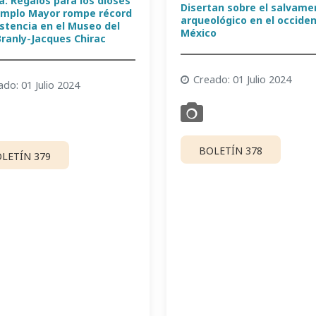
a: Regalos para los dioses
Disertan sobre el salvame
emplo Mayor rompe récord
arqueológico en el occide
istencia en el Museo del
México
Branly-Jacques Chirac
Creado: 01 Julio 2024
ado: 01 Julio 2024
BOLETÍN 378
LETÍN 379