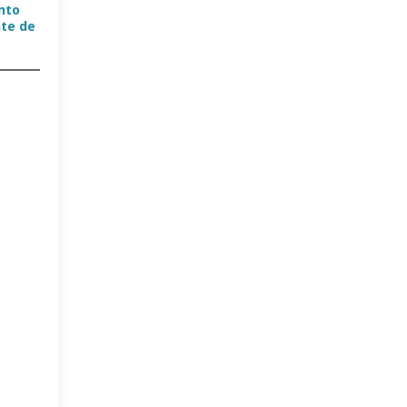
nto
nte de