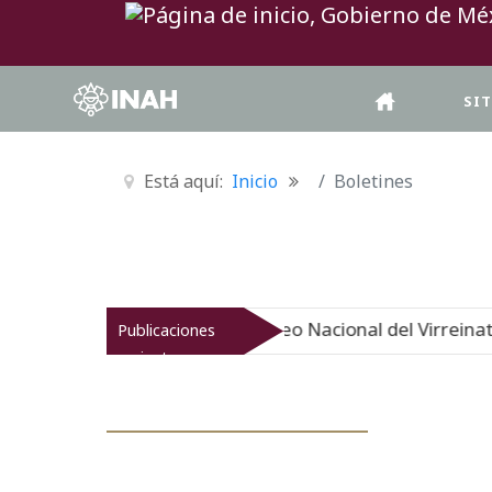
SI
Está aquí:
Inicio
Boletines
El Museo Nacional
Publicaciones
Nuevo
06-08-26
recientes