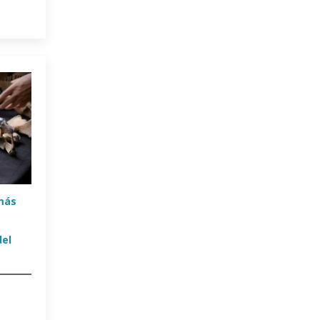
 más
del