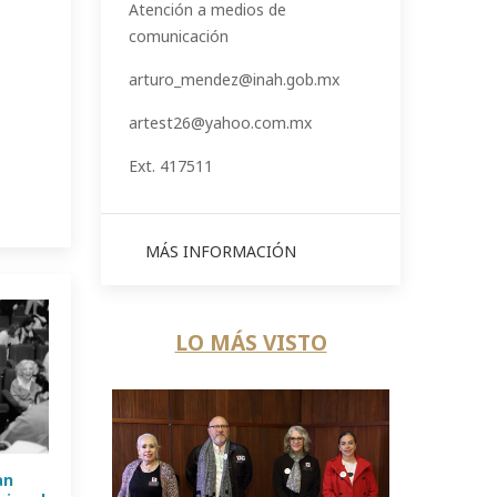
Atención a medios de
comunicación
arturo_mendez@inah.gob.mx
artest26@yahoo.com.mx
Ext. 417511
MÁS INFORMACIÓN
LO MÁS VISTO
an