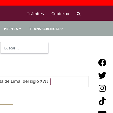
Trámites
Gobierno
PRENSA
TRANSPARENCIA
Buscar
Type 2 or more characters for resu
II