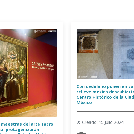
Con cedulario ponen en va
relieve mexica descubierto
Centro Histórico de la Ciu
México
Creado: 15 Julio 2024
 maestras del arte sacro
nal protagonizarán