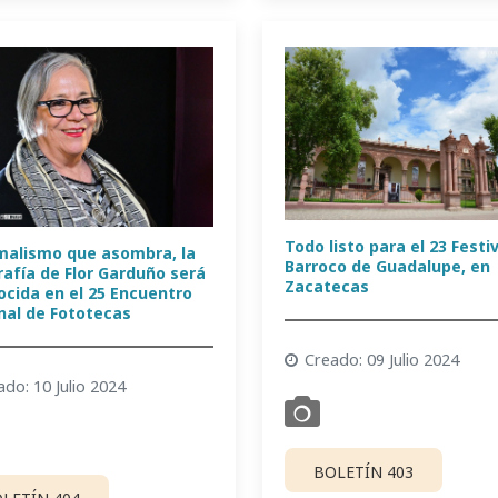
Todo listo para el 23 Festi
rmalismo que asombra, la
Barroco de Guadalupe, en
rafía de Flor Garduño será
Zacatecas
ocida en el 25 Encuentro
nal de Fototecas
Creado: 09 Julio 2024
ado: 10 Julio 2024
BOLETÍN 403