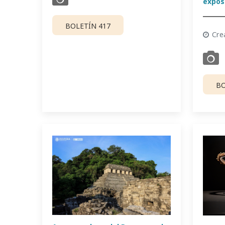
expos
BOLETÍN 417
Cre
BO