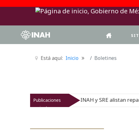
SI
Está aquí:
Inicio
Boletines
INAH y SRE alistan repatriación de tres p
Publicaciones
05-08-26
recientes