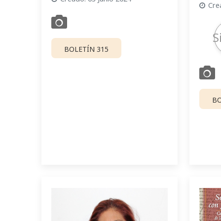
Cre
S
BOLETÍN 315
BO