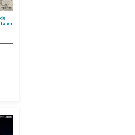
 de
eta en