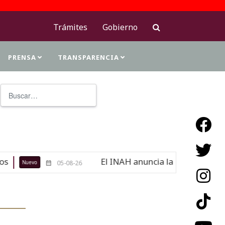
Trámites
Gobierno
PRENSA
TRANSPARENCIA
Buscar
Type 2 or more characters for resu
El INAH anuncia la 37 FILAH con Francia y Veracru
-26