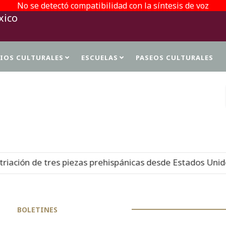
No se detectó compatibilidad con la síntesis de voz
TIOS CULTURALES
ESCUELAS
PASEOS CULTURALES
PROTECCIÓN DE DATOS PERSONALES
iezas prehispánicas desde Estados Unidos
Nuevo
05-08
BOLETINES