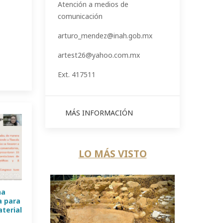
Atención a medios de
comunicación
arturo_mendez@inah.gob.mx
artest26@yahoo.com.mx
Ext. 417511
MÁS INFORMACIÓN
LO MÁS VISTO
na
a para
aterial