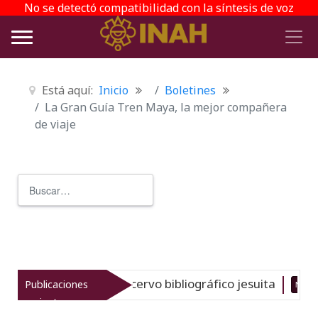
No se detectó compatibilidad con la síntesis de voz
Está aquí:
Inicio
Boletines
La Gran Guía Tren Maya, la mejor compañera
de viaje
Buscar
Type 2 or more characters for r
el gran acervo bibliográfico jesuita
Publicaciones
Nuevo
06-08-26
recientes