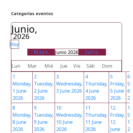
Categorías eventos
Junio,
2026
Hoy
Mayo
Julio
Junio 2026
Lun
Mar
Mié
Jue
Vie
Sáb
Dom
1
2
3
4
5
6
Monday,
Tuesday,
Wednesday,
Thursday,
Friday,
Sa
1 June
2 June
3 June 2026
4 June
5 June
6 
2026
2026
2026
2026
20
8
9
10
11
12
13
Monday,
Tuesday,
Wednesday,
Thursday,
Friday,
Sa
8 June
9 June
10 June
11 June
12
13
2026
2026
2026
2026
June
20