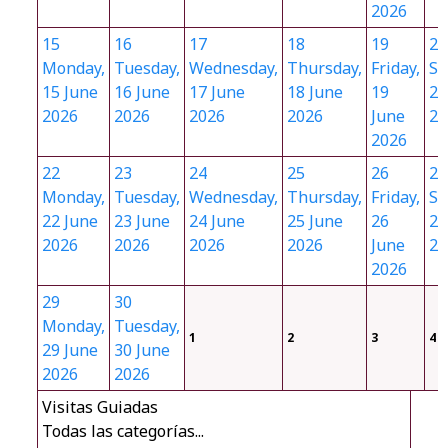
2026
15
16
17
18
19
20
Monday,
Tuesday,
Wednesday,
Thursday,
Friday,
Sa
15 June
16 June
17 June
18 June
19
20
2026
2026
2026
2026
June
20
2026
22
23
24
25
26
27
Monday,
Tuesday,
Wednesday,
Thursday,
Friday,
Sa
22 June
23 June
24 June
25 June
26
27
2026
2026
2026
2026
June
20
2026
29
30
Monday,
Tuesday,
1
2
3
4
29 June
30 June
2026
2026
Visitas Guiadas
Todas las categorías...