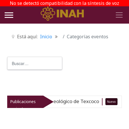
No se detectó compatibilidad con la síntesis de voz
Está aquí:
Inicio
Categorías eventos
Buscar
Type 2 or more characters for r
iza el patrimonio arqueológico de Texcoco
Publicaciones
Nuevo
07-0
recientes