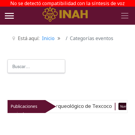
No se detectó compatibilidad con la síntesis de voz
Está aquí:
Inicio
Categorías eventos
Buscar
Type 2 or more characters for r
italiza el patrimonio arqueológico de Texcoco
Publicaciones
Nuevo
recientes