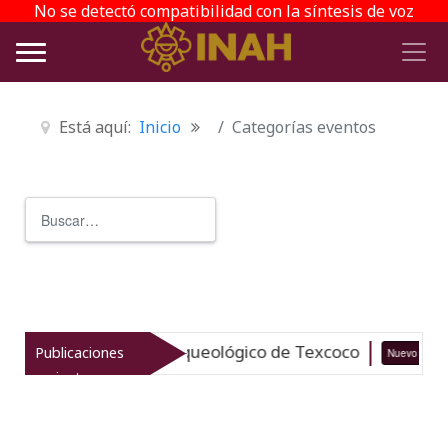
No se detectó compatibilidad con la síntesis de voz
Está aquí:
Inicio
Categorías eventos
Buscar
Type 2 or more characters for r
taliza el patrimonio arqueológico de Texcoco
Publicaciones
Nuevo
recientes