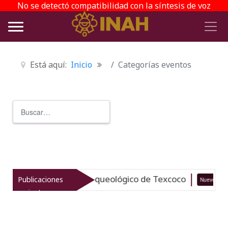
No se detectó compatibilidad con la síntesis de voz
Está aquí:
Inicio
Categorías eventos
Buscar
Type 2 or more characters for r
taliza el patrimonio arqueológico de Texcoco
Publicaciones
Nuevo
recientes