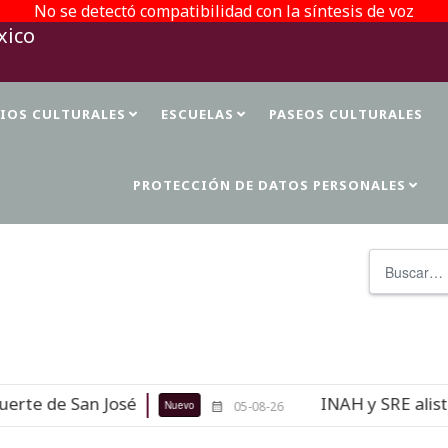
No se detectó compatibilidad con la síntesis de voz
TIOS CULTURALES
ESCUELAS
PASEOS CULTURALES
PROTECCIÓN DE DATOS PERSONALES
Buscar
 de San José
INAH y SRE alistan re
Nuevo
05-08-26