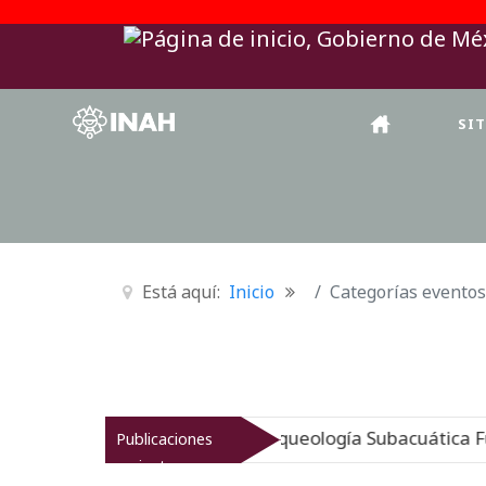
SI
Está aquí:
Inicio
Categorías eventos
gen sumergido: Museo de Arqueología Subacuática Fuerte
Publicaciones
recientes