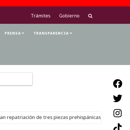
Trámites
Gobierno
PRENSA
TRANSPARENCIA
Type 2 or more characters for results.
patriación de tres piezas prehispánicas desde Estados U