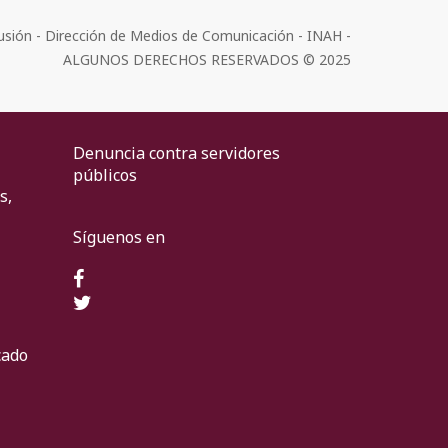
usión - Dirección de Medios de Comunicación - INAH -
ALGUNOS DERECHOS RESERVADOS © 2025
Denuncia contra servidores
públicos
s,
Síguenos en
cado