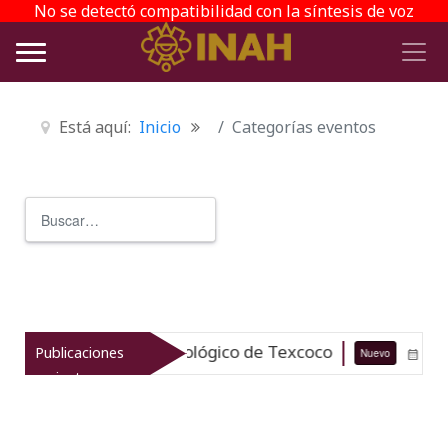
No se detectó compatibilidad con la síntesis de voz
Está aquí:
Inicio
Categorías eventos
Buscar
Type 2 or more characters for r
iza el patrimonio arqueológico de Texcoco
Publicaciones
Nuevo
07-0
recientes