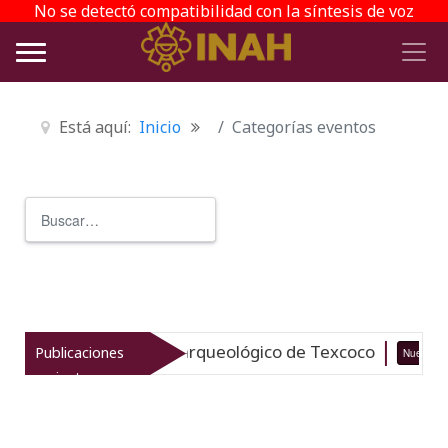
No se detectó compatibilidad con la síntesis de voz
Está aquí:
Inicio
Categorías eventos
Buscar
Type 2 or more characters for r
vitaliza el patrimonio arqueológico de Texcoco
Publicaciones
Nuevo
recientes