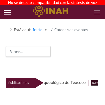
No se detectó compatibilidad con la síntesis de voz
Está aquí:
Inicio
Categorías eventos
Buscar
Type 2 or more characters for r
taliza el patrimonio arqueológico de Texcoco
Publicaciones
Nuevo
recientes