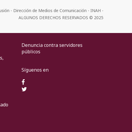
usión - Dirección de Medios de Comunicación - INAH -
ALGUNOS DERECHOS RESERVADOS © 2025
Denuncia contra servidores
públicos
s,
Síguenos en
cado