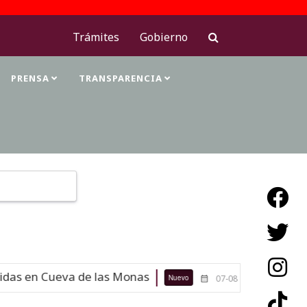
Trámites
Gobierno
PRENSA
TRANSPARENCIA
Type 2 or more characters for results.
 en Cueva de las Monas
Maestras d
Nuevo
07-08-26