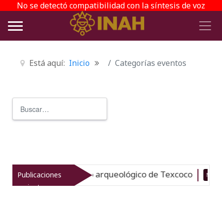
No se detectó compatibilidad con la síntesis de voz
Está aquí:
Inicio
Categorías eventos
Buscar
Type 2 or more characters for r
evitaliza el patrimonio arqueológico de Texcoco
Publicaciones
Nuevo
recientes