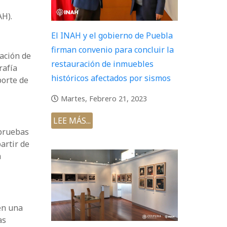
AH).
El INAH y el gobierno de Puebla
firman convenio para concluir la
ración de
restauración de inmuebles
rafía
históricos afectados por sismos
porte de
Martes, Febrero 21, 2023
LEE MÁS...
 pruebas
artir de
a
en una
as