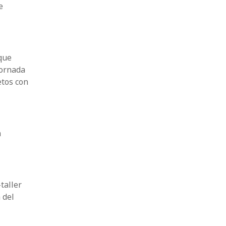
e
 que
jornada
etos con
n
taller
 del