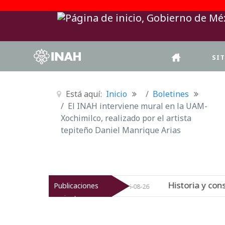
SI
Está aquí:
Inicio
Boletines
El INAH interviene mural en la UAM-
Xochimilco, realizado por el artista
tepiteño Daniel Manrique Arias
l
Historia y conservación: San Jua
Publicaciones
Nuevo
06-08-26
recientes