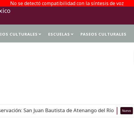
No se detectó compatibilidad con la síntesis de voz
TIOS CULTURALES
ESCUELAS
PASEOS CULTURALES
PROTECCIÓN DE DATOS PERSONALES
n Bautista de Atenango del Río
FI
Nuevo
06-08-26