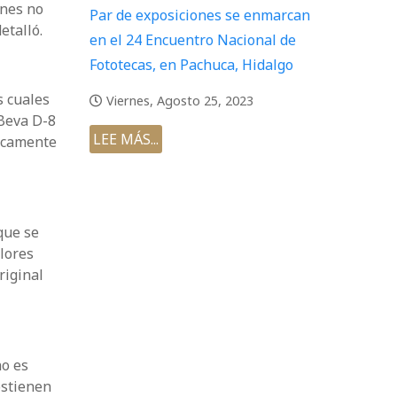
ones no
Par de exposiciones se enmarcan
etalló.
en el 24 Encuentro Nacional de
Fototecas, en Pachuca, Hidalgo
s cuales
Viernes, Agosto 25, 2023
 Beva D-8
LEE MÁS...
nicamente
que se
lores
riginal
no es
ostienen