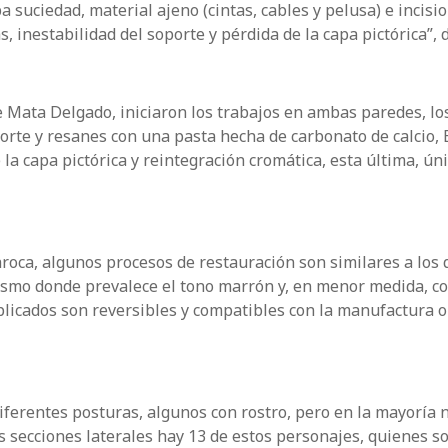
 suciedad, material ajeno (cintas, cables y pelusa) e incisi
inestabilidad del soporte y pérdida de la capa pictórica”, d
 Mata Delgado, iniciaron los trabajos en ambas paredes, lo
porte y resanes con una pasta hecha de carbonato de calcio,
 la capa pictórica y reintegración cromática, esta última, ú
aroca, algunos procesos de restauración son similares a los 
ismo donde prevalece el tono marrón y, en menor medida, co
aplicados son reversibles y compatibles con la manufactura o
iferentes posturas, algunos con rostro, pero en la mayoría 
 las secciones laterales hay 13 de estos personajes, quienes s