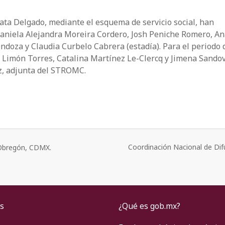
ata Delgado, mediante el esquema de servicio social, han
aniela Alejandra Moreira Cordero, Josh Peniche Romero, A
oza y Claudia Curbelo Cabrera (estadía). Para el periodo 
 Limón Torres, Catalina Martínez Le-Clercq y Jimena Sando
z, adjunta del STROMC.
Coordinación Nacional de Dif
o Obregón, CDMX.
s
¿Qué es gob.mx?