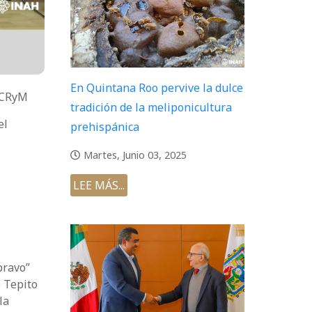
En Quintana Roo pervive la dulce
ENCRyM
tradición de la meliponicultura
el
prehispánica
Martes, Junio 03, 2025
LEE MÁS...
bravo”
 Tepito
la