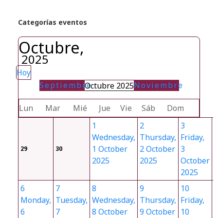
Categorías eventos
Octubre,
2025
Hoy
Septiembre
Noviembre
Octubre 2025
Lun
Mar
Mié
Jue
Vie
Sáb
Dom
1
2
3
Wednesday,
Thursday,
Friday,
S
1 October
2 October
3
29
30
2025
2025
October
2025
6
7
8
9
10
Monday,
Tuesday,
Wednesday,
Thursday,
Friday,
S
6
7
8 October
9 October
10