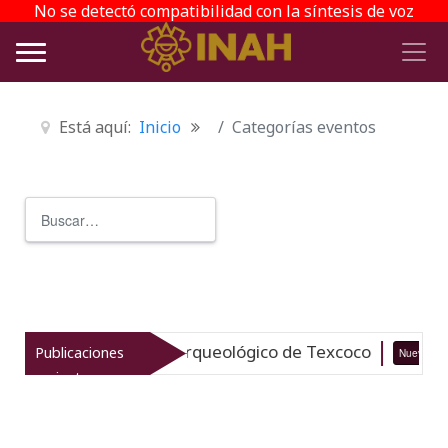
No se detectó compatibilidad con la síntesis de voz
Está aquí:
Inicio
Categorías eventos
Buscar
Type 2 or more characters for r
italiza el patrimonio arqueológico de Texcoco
Publicaciones
Nuevo
recientes