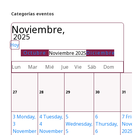
Categorías eventos
Noviembre,
2025
Hoy
Octubre
Diciembre
Noviembre 2025
Lun
Mar
Mié
Jue
Vie
Sáb
Dom
27
28
29
30
31
3
Monday,
4
Tuesday,
5
6
7
Frid
3
4
Wednesday,
Thursday,
Nove
November
November
5
6
2025