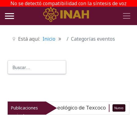
No se detectó compatibilidad con la síntesis de voz
Está aquí:
Inicio
Categorías eventos
Buscar
Type 2 or more characters for r
iza el patrimonio arqueológico de Texcoco
Publicaciones
Nuevo
07-0
recientes