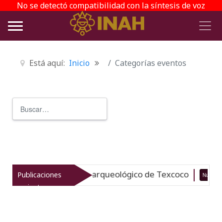
No se detectó compatibilidad con la síntesis de voz
Está aquí:
Inicio
Categorías eventos
Buscar
Type 2 or more characters for r
evitaliza el patrimonio arqueológico de Texcoco
Publicaciones
Nuevo
recientes