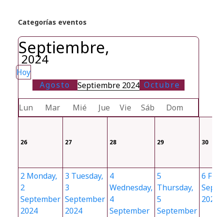
Categorías eventos
Septiembre,
2024
Hoy
Agosto
Octubre
Septiembre 2024
Lun
Mar
Mié
Jue
Vie
Sáb
Dom
26
27
28
29
30
2
Monday,
3
Tuesday,
4
5
6
Fr
2
3
Wednesday,
Thursday,
Sep
September
September
4
5
202
2024
2024
September
September