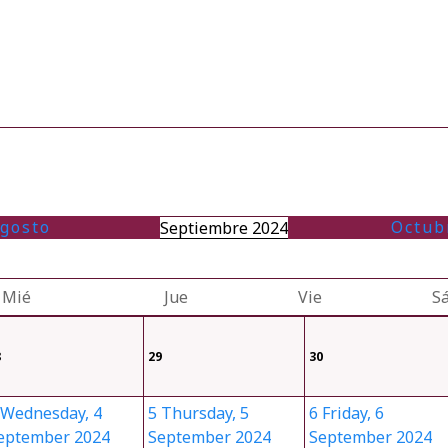
gosto
Octub
Septiembre 2024
Mié
Jue
Vie
S
8
29
30
Wednesday, 4
5
Thursday, 5
6
Friday, 6
eptember 2024
September 2024
September 2024