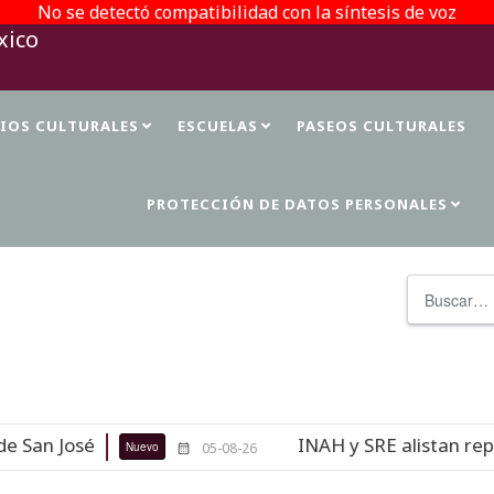
No se detectó compatibilidad con la síntesis de voz
TIOS CULTURALES
ESCUELAS
PASEOS CULTURALES
PROTECCIÓN DE DATOS PERSONALES
Buscar
osé
INAH y SRE alistan repatriaci
Nuevo
05-08-26