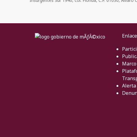
Insurgentes Sur 1940, col. Florida, C.P. 01030, Álvar
Enlace
Partic
Public
Marco 
Plataf
Trans
Alerta
Denun