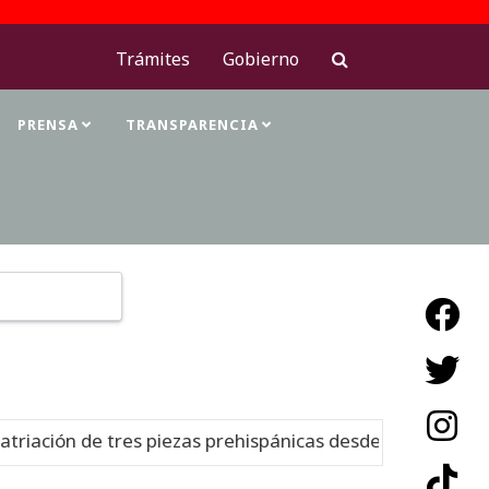
Trámites
Gobierno
PRENSA
TRANSPARENCIA
Type 2 or more characters for results.
ón de tres piezas prehispánicas desde Estados Unidos
N