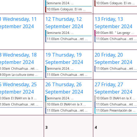
Seminario 2024. ...
10:00am Coloquio. El im ...
10:00am Coloquio. El im ...
1
Wednesday, 11
12
Thursday, 12
13
Friday, 13
eptember 2024
September 2024
September 2024
Seminario 2024. ...
09:00am 80. " Las geogr ...
11:00am Chihuahua...ret ...
11:00am Chihuahua...ret ...
8
Wednesday, 18
19
Thursday, 19
20
Friday, 20
eptember 2024
September 2024
September 2024
1:00am Chihuahua...ret ...
Seminario 2024. ...
11:00am Chihuahua...ret ...
4:00pm La cultura como ...
11:00am Chihuahua...ret ...
5
Wednesday, 25
26
Thursday, 26
27
Friday, 27
eptember 2024
September 2024
September 2024
0:00am El INAH en la X ...
Seminario 2024. ...
10:00am El INAH en la X ...
1:00am Chihuahua...ret ...
10:00am El INAH en la X ...
11:00am Chihuahua...ret ...
11:00am Chihuahua...ret ...
11:00am Presentación de ...
3
4