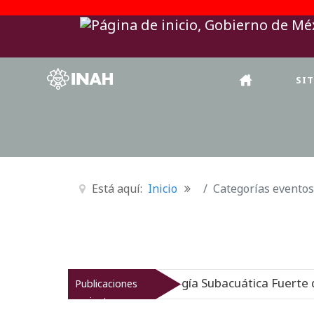
SI
Está aquí:
Inicio
Categorías eventos
rgido: Museo de Arqueología Subacuática Fuerte de San J
Publicaciones
recientes