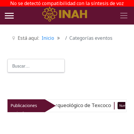
No se detectó compatibilidad con la síntesis de voz
Está aquí:
Inicio
Categorías eventos
Buscar
Type 2 or more characters for r
italiza el patrimonio arqueológico de Texcoco
Publicaciones
Nuevo
recientes