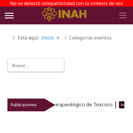
No se detectó compatibilidad con la síntesis de voz
Está aquí:
Inicio
Categorías eventos
Buscar
Type 2 or more characters for r
vitaliza el patrimonio arqueológico de Texcoco
Publicaciones
Nuevo
recientes