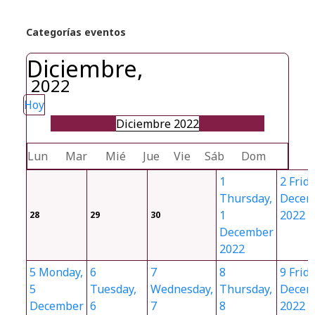
Categorías eventos
Diciembre,
2022
Hoy
Diciembre 2022
Lun
Mar
Mié
Jue
Vie
Sáb
Dom
1
2
Frida
Thursday,
Decem
1
2022
28
29
30
December
2022
5
Monday,
6
7
8
9
Frida
5
Tuesday,
Wednesday,
Thursday,
Decem
December
6
7
8
2022