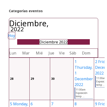
Categorías eventos
Diciembre,
2022
Hoy
Diciembre 2022
Lun
Mar
Mié
Jue
Vie
Sáb
Dom
1
2
Frida
Thursday,
Decem
1
2022
December
11:00am
28
29
30
Exposició
2022
temp ...
11:00am
Exposición
temp ...
5
Monday,
6
7
8
9
Frida