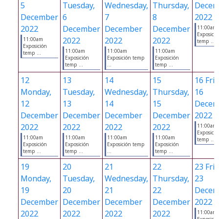
5
Tuesday,
Wednesday,
Thursday,
Decem
December
6
7
8
2022
2022
December
December
December
11:00am
Exposició
2022
2022
2022
11:00am
temp ...
Exposición
11:00am
11:00am
11:00am
temp ...
Exposición
Exposición temp
Exposición
temp ...
...
temp ...
12
13
14
15
16
Frid
Monday,
Tuesday,
Wednesday,
Thursday,
16
12
13
14
15
Decem
December
December
December
December
2022
2022
2022
2022
2022
11:00am
Exposició
11:00am
11:00am
11:00am
11:00am
temp ...
Exposición
Exposición
Exposición temp
Exposición
temp ...
temp ...
...
temp ...
19
20
21
22
23
Frid
Monday,
Tuesday,
Wednesday,
Thursday,
23
19
20
21
22
Decem
December
December
December
December
2022
2022
2022
2022
2022
11:00am