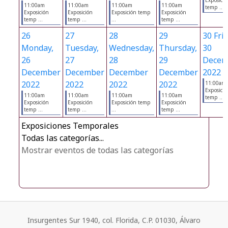
Exposició
11:00am
11:00am
11:00am
11:00am
temp ...
Exposición
Exposición
Exposición temp
Exposición
temp ...
temp ...
...
temp ...
26
27
28
29
30
Frid
Monday,
Tuesday,
Wednesday,
Thursday,
30
26
27
28
29
Decem
December
December
December
December
2022
2022
2022
2022
2022
11:00am
Exposició
11:00am
11:00am
11:00am
11:00am
temp ...
Exposición
Exposición
Exposición temp
Exposición
temp ...
temp ...
...
temp ...
Exposiciones Temporales
Todas las categorías...
Mostrar eventos de todas las categorías
Insurgentes Sur 1940, col. Florida, C.P. 01030, Álvaro