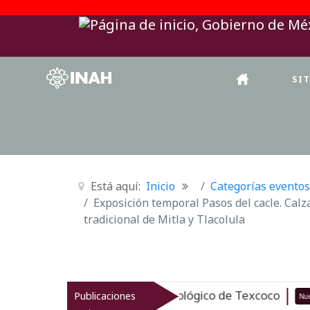
SI
Está aquí:
Inicio
Categorías eventos
Exposición temporal Pasos del cacle. Calz
tradicional de Mitla y Tlacolula
za el patrimonio arqueológico de Texcoco
Publicaciones
Nuevo
07-08