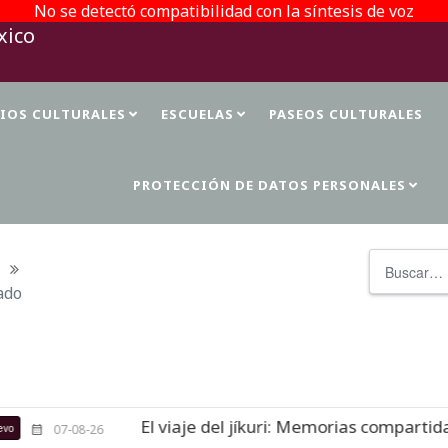
No se detectó compatibilidad con la síntesis de voz
TIOS CULTURALES
ESCUELAS
PASEOS CULTURALES
PROTECCIÓN DE DATOS PERSONALES
Buscar
ado
El viaje del jíkuri: Memorias compartidas en Cuev
-26