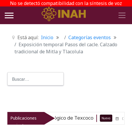
No se detectó compatibilidad con la síntesis de voz
Está aquí:
Inicio
Categorías eventos
Exposición temporal Pasos del cacle. Calzado
tradicional de Mitla y Tlacolula
Buscar
Type 2 or more characters for r
el patrimonio arqueológico de Texcoco
Publicaciones
Nuevo
07-08-26
recientes