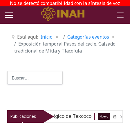
No se detectó compatibilidad con la síntesis de voz
Está aquí:
Inicio
Categorías eventos
Exposición temporal Pasos del cacle. Calzado
tradicional de Mitla y Tlacolula
Buscar
Type 2 or more characters for r
 el patrimonio arqueológico de Texcoco
Publicaciones
Nuevo
07-08-26
recientes