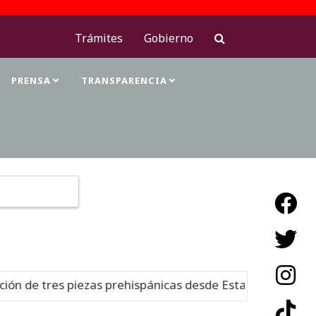
Trámites
Gobierno
PRENSA
TRANSPARENCIA
Type 2 or more characters for results.
res piezas prehispánicas desde Estados Unidos
Nuevo