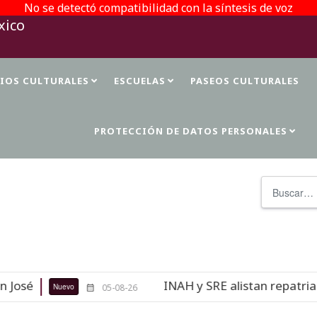
No se detectó compatibilidad con la síntesis de voz
TIOS CULTURALES
ESCUELAS
PASEOS CULTURALES
PROTECCIÓN DE DATOS PERSONALES
Buscar
INAH y SRE alistan repatriación de t
Nuevo
05-08-26