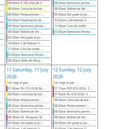
.
08:00am A 100 años de S ...
08:00am Seminario perma ...
08:00am Concurso de bor ...
08:00am Talleres de Ver ...
08:00am Persecuciones i ...
09:00am Del paste al po ...
08:00am Presentación de ...
10:00am 2.do Festival U ...
08:00am Seminario perma ...
11:00am Ciclo de confer ...
08:00am Talleres de Ver ...
05:00pm Seminario Perma ...
.
09:00am Del paste al po ...
10:00am 2.do Festival U ...
11:00am Ciclo de confer ...
05:00pm Seminario Perma ...
08:00pm Taller de dibuj ...
11
Saturday, 11 July
12
Sunday, 12 July
2026
2026
Un viaje al pas ...
Un viaje al pas ...
07:45am TA. 015-2026.Ba ...
07:15am PEP 023-2026. Z ...
08:00am Concurso de bor ...
07:45am TA. 018-2026. X ...
08:00am Persecuciones i ...
08:00am Concurso de bor ...
.
08:00am Seminario perma ...
08:00am Persecuciones i ...
08:00am Talleres de Ver ...
08:00am Seminario perma ...
08:45am 43. Tenayuca: M ...
08:00am Talleres de Ver ...
09:00am Del paste al po ...
09:00am Del paste al po ...
10:00am 2.do Festival U ...
10:00am 2.do Festival U ...