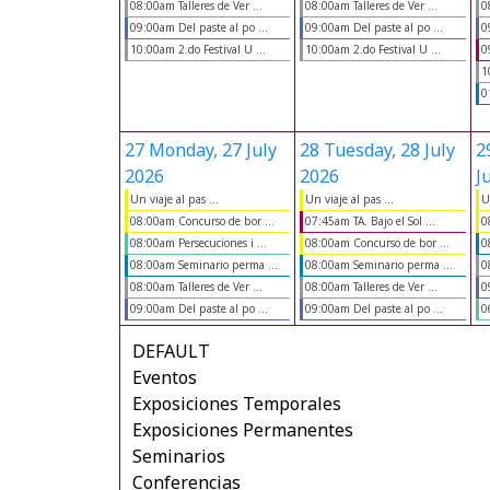
08:00am Talleres de Ver ...
08:00am Talleres de Ver ...
0
09:00am Del paste al po ...
09:00am Del paste al po ...
0
10:00am 2.do Festival U ...
10:00am 2.do Festival U ...
0
1
0
27
Monday, 27 July
28
Tuesday, 28 July
2
2026
2026
J
Un viaje al pas ...
Un viaje al pas ...
U
08:00am Concurso de bor ...
07:45am TA. Bajo el Sol ...
0
08:00am Persecuciones i ...
08:00am Concurso de bor ...
0
08:00am Seminario perma ...
08:00am Seminario perma ...
0
08:00am Talleres de Ver ...
08:00am Talleres de Ver ...
0
09:00am Del paste al po ...
09:00am Del paste al po ...
0
DEFAULT
Eventos
Exposiciones Temporales
Exposiciones Permanentes
Seminarios
Conferencias