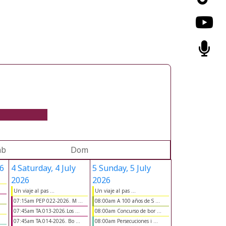
áb
Dom
26
4
Saturday, 4 July
5
Sunday, 5 July
2026
2026
Un viaje al pas ...
Un viaje al pas ...
07:15am PEP 022-2026. M ...
08:00am A 100 años de S ...
07:45am TA.013-2026.Los ...
08:00am Concurso de bor ...
07:45am TA.014-2026. Bo ...
08:00am Persecuciones i ...