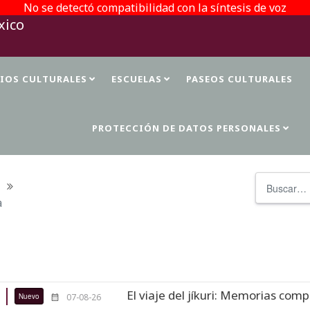
No se detectó compatibilidad con la síntesis de voz
TIOS CULTURALES
ESCUELAS
PASEOS CULTURALES
PROTECCIÓN DE DATOS PERSONALES
Buscar
a
El viaje del jíkuri: Memorias compartidas
07-08-26