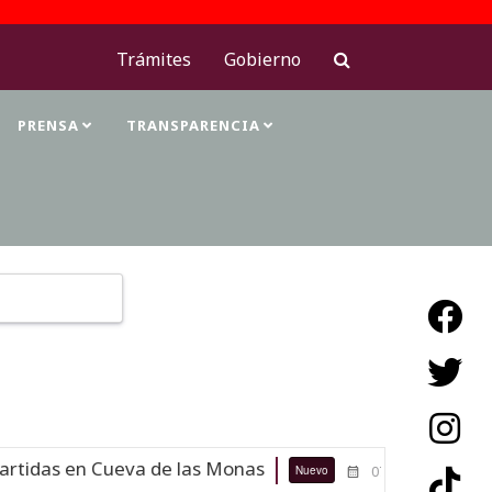
Trámites
Gobierno
PRENSA
TRANSPARENCIA
Type 2 or more characters for results.
 en Cueva de las Monas
Maestras de
Nuevo
07-08-26