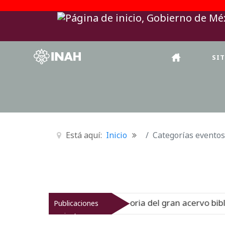
SI
Está aquí:
Inicio
Categorías eventos
inato muestra la historia del gran acervo bibliográfico je
Publicaciones
recientes