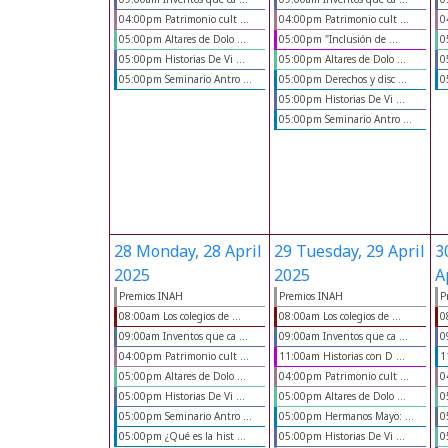
04:00pm Patrimonio cult ...
04:00pm Patrimonio cult ...
0
05:00pm Altares de Dolo ...
05:00pm "Inclusión de ...
0
05:00pm Historias De Vi ...
05:00pm Altares de Dolo ...
0
05:00pm Seminario Antro ...
05:00pm Derechos y disc ...
0
05:00pm Historias De Vi ...
05:00pm Seminario Antro ...
28
Monday, 28 April
29
Tuesday, 29 April
3
2025
2025
A
Premios INAH
Premios INAH
P
08:00am Los colegios de ...
08:00am Los colegios de ...
0
09:00am Inventos que ca ...
09:00am Inventos que ca ...
0
04:00pm Patrimonio cult ...
11:00am Historias con D ...
1
05:00pm Altares de Dolo ...
04:00pm Patrimonio cult ...
0
05:00pm Historias De Vi ...
05:00pm Altares de Dolo ...
0
05:00pm Seminario Antro ...
05:00pm Hermanos Mayo: ...
0
05:00pm ¿Qué es la hist ...
05:00pm Historias De Vi ...
0