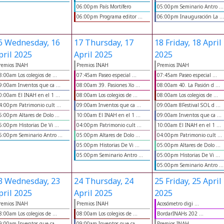
06:00pm País Mortífero
05:00pm Seminario Antro ...
06:00pm Programa editor ...
06:00pm Inauguración La ...
6
Wednesday, 16
17
Thursday, 17
18
Friday, 18 April
pril 2025
April 2025
2025
remios INAH
Premios INAH
Premios INAH
8:00am Los colegios de ...
07:45am Paseo especial ...
07:45am Paseo especial ...
9:00am Inventos que ca ...
08:00am 39. Pasiones Xo ...
08:00am 40. La Pasión d ...
0:00am El INAH en el 1 ...
08:00am Los colegios de ...
08:00am Los colegios de ...
4:00pm Patrimonio cult ...
09:00am Inventos que ca ...
09:00am 8Festival SOL d ...
5:00pm Altares de Dolo ...
10:00am El INAH en el 1 ...
09:00am Inventos que ca ...
5:00pm Historias De Vi ...
04:00pm Patrimonio cult ...
10:00am El INAH en el 1 ...
5:00pm Seminario Antro ...
05:00pm Altares de Dolo ...
04:00pm Patrimonio cult ...
05:00pm Historias De Vi ...
05:00pm Altares de Dolo ...
05:00pm Seminario Antro ...
05:00pm Historias De Vi ...
05:00pm Seminario Antro ...
3
Wednesday, 23
24
Thursday, 24
25
Friday, 25 April
pril 2025
April 2025
2025
remios INAH
Premios INAH
Acosómetro digi ...
8:00am Los colegios de ...
08:00am Los colegios de ...
BordarINAHs 202 ...
9:00am Inventos que ca ...
09:00am Inventos que ca ...
Premios INAH