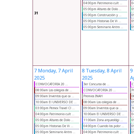
04:00pm Patrimonio cult ...
0
05:00pm Altares de Dolo ...
0
31
05:00pm Construcción y ...
0
05:00pm Historias De Vi ...
0
05:00pm Seminario Antro ...
0
7
Monday, 7 April
8
Tuesday, 8 April
9
2025
2025
A
CONVOCATORIA 20 ...
3er Concurso de ...
C
08:00am Los colegios de ...
CONVOCATORIA 20 ...
P
09:00am Inventos que ca ...
Premios INAH
0
10:00am El UNIVERSO DE ...
08:00am Los colegios de ...
0
03:00pm Pemex Travel Cl ...
09:00am Inventos que ca ...
1
04:00pm Patrimonio cult ...
10:00am El UNIVERSO DE ...
0
05:00pm Altares de Dolo ...
11:00am Zona arqueológi ...
0
05:00pm Historias De Vi ...
04:00pm Cuando los pobr ...
0
05:00pm Seminario Antro ...
04:00pm Patrimonio cult ...
0