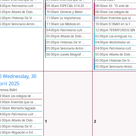
4:00pm Patrimonio cult ...
09:45am ESPECIAL 014-20 ...
08:00am 43. "El arte de ...
5:00pm Altares de Dolo ...
10:00am Géneros y Mater ...
08:00am Los colegios de ...
5:00pm Historias De Vi ...
11:00am La importancia ...
09:00am Inventos que ca ...
5:00pm Seminario Antro ...
11:00am Los Médicos en ...
10:00am El INAH en la F ...
04:00pm Patrimonio cult ...
12:00pm TERRITORIOS SIN .
05:00pm Altares de Dolo ...
02:00pm Los antiguos nu ...
05:00pm Historias De Vi ...
04:00pm Alcoholismo vic ...
05:00pm Seminario Antro ...
04:00pm Patrimonio cult ...
06:00pm Jueves fotográf ...
05:00pm Altares de Dolo ...
05:00pm Historias De Vi ...
05:00pm Seminario Antro ...
0
Wednesday, 30
pril 2025
remios INAH
8:00am Los colegios de ...
9:00am Inventos que ca ...
1:00am Montaña Sagrada ...
4:00pm Patrimonio cult ...
5:00pm Altares de Dolo ...
1
2
5:00pm Historias De Vi ...
5:00pm Migración e Int ...