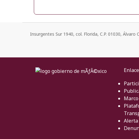
Insurgentes Sur 1940, col. Florida, C.P. 01030, Álvar
Enlace
Partic
Public
Marco 
Plataf
Trans
Alerta
Denun