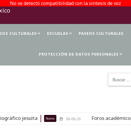
No se detectó compatibilidad con la síntesis de voz
TIOS CULTURALES
ESCUELAS
PASEOS CULTURALES
PROTECCIÓN DE DATOS PERSONALES
Buscar
suita
Foros académicos de la 37 FI
Nuevo
06-08-26