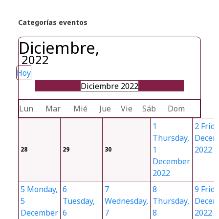
Categorías eventos
Diciembre,
2022
Hoy
Diciembre 2022
Lun
Mar
Mié
Jue
Vie
Sáb
Dom
1
2
Frida
Thursday,
Decem
1
2022
28
29
30
December
2022
5
Monday,
6
7
8
9
Frida
5
Tuesday,
Wednesday,
Thursday,
Decem
December
6
7
8
2022