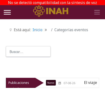
No se detectó compatibilidad con la síntesis de voz
Está aquí:
Inicio
Categorías eventos
Buscar
Type 2 or more characters for r
queológico de Texcoco
El viaje del
Publicaciones
Nuevo
07-08-26
recientes