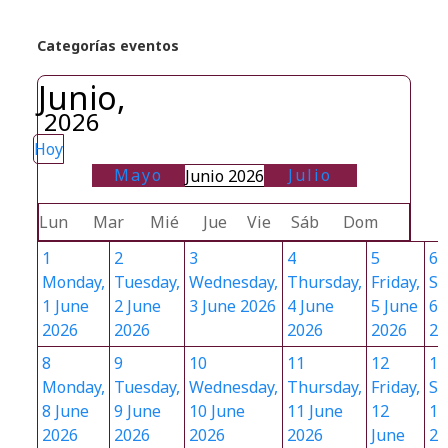
Categorías eventos
Junio,
2026
Hoy
Mayo
Julio
Junio 2026
Lun
Mar
Mié
Jue
Vie
Sáb
Dom
1
2
3
4
5
6
Monday,
Tuesday,
Wednesday,
Thursday,
Friday,
Sa
1 June
2 June
3 June 2026
4 June
5 June
6 
2026
2026
2026
2026
20
8
9
10
11
12
13
Monday,
Tuesday,
Wednesday,
Thursday,
Friday,
Sa
8 June
9 June
10 June
11 June
12
13
2026
2026
2026
2026
June
20