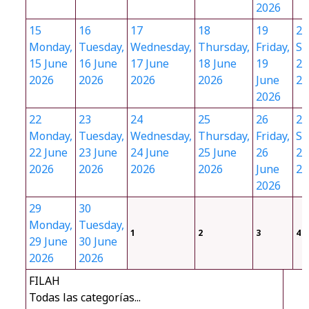
2026
15
16
17
18
19
20
Monday,
Tuesday,
Wednesday,
Thursday,
Friday,
Sa
15 June
16 June
17 June
18 June
19
20
2026
2026
2026
2026
June
20
2026
22
23
24
25
26
27
Monday,
Tuesday,
Wednesday,
Thursday,
Friday,
Sa
22 June
23 June
24 June
25 June
26
27
2026
2026
2026
2026
June
20
2026
29
30
Monday,
Tuesday,
1
2
3
4
29 June
30 June
2026
2026
FILAH
Todas las categorías...