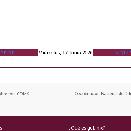
terior
Sigui
Miércoles, 17. Junio 2026
Coordinación Nacional de Dif
o Obregón, CDMX.
s
¿Qué es gob.mx?