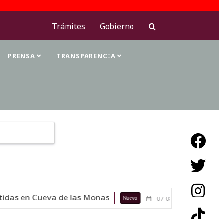
Trámites
Gobierno
PRENSA
TRANSPARENCIA
Type 2 or more characters for results.
das en Cueva de las Monas
Maestras
Nuevo
07-08-26