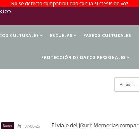
No se detectó compatibilidad con la síntesis de voz
TIOS CULTURALES
ESCUELAS
PASEOS CULTURALES
PROTECCIÓN DE DATOS PERSONALES
Buscar
El viaje del jíkuri: Memorias comparti
evo
07-08-26