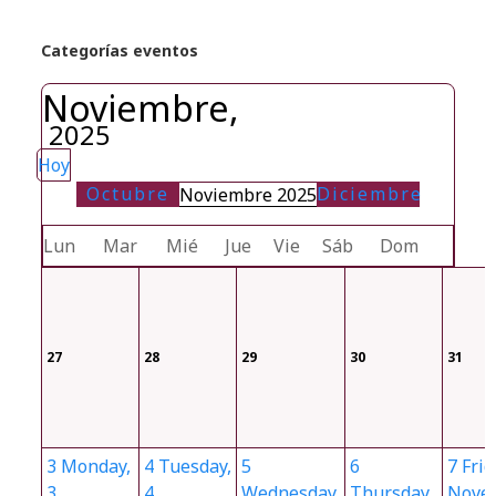
Categorías eventos
Noviembre,
2025
Hoy
Octubre
Diciembre
Noviembre 2025
Lun
Mar
Mié
Jue
Vie
Sáb
Dom
27
28
29
30
31
3
Monday,
4
Tuesday,
5
6
7
Frid
3
4
Wednesday,
Thursday,
Nove