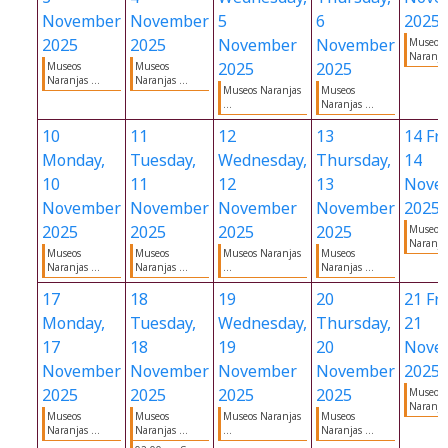
November
November
5
6
2025
2025
2025
November
November
Museos
Naranjas
2025
2025
Museos
Museos
Naranjas ...
Naranjas ...
Museos Naranjas
Museos
...
Naranjas ...
10
11
12
13
14
Fri
Monday,
Tuesday,
Wednesday,
Thursday,
14
10
11
12
13
Nove
November
November
November
November
2025
2025
2025
2025
2025
Museos
Naranjas
Museos
Museos
Museos Naranjas
Museos
Naranjas ...
Naranjas ...
...
Naranjas ...
17
18
19
20
21
Fri
Monday,
Tuesday,
Wednesday,
Thursday,
21
17
18
19
20
Nove
November
November
November
November
2025
2025
2025
2025
2025
Museos
Naranjas
Museos
Museos
Museos Naranjas
Museos
Naranjas ...
Naranjas ...
...
Naranjas ...