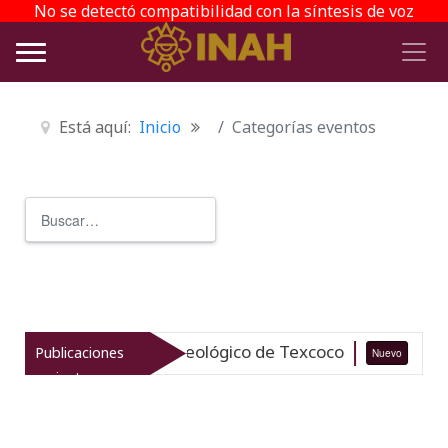
No se detectó compatibilidad con la síntesis de voz
Está aquí:
Inicio
Categorías eventos
Buscar
Type 2 or more characters for r
iza el patrimonio arqueológico de Texcoco
Publicaciones
Nuevo
07-0
recientes