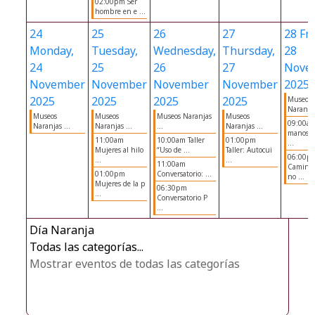
02:00pm Ser
hombre en e ...
24
25
26
27
28
Fri
Monday,
Tuesday,
Wednesday,
Thursday,
28
24
25
26
27
Nove
November
November
November
November
2025
2025
2025
2025
2025
Museos
Naranjas
Museos
Museos
Museos Naranjas
Museos
09:00am
Naranjas ...
Naranjas ...
...
Naranjas ...
manos 
11:00am
10:00am Taller
01:00pm
...
Mujeres al hilo
“Uso de ...
Taller: Autocui
06:00p
...
...
11:00am
Caminat
01:00pm
Conversatorio: ...
no ...
Mujeres de la p
06:30pm
...
Conversatorio P
...
Día Naranja
Todas las categorías...
Mostrar eventos de todas las categorías