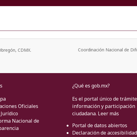
Coordinación Nacional de Dif
o Obregón, CDMX.
s
¿Qué es gob.mx?
ipa
Es el portal único de trámite
aciones Oficiales
información y participación
Jurídico
ciudadana.
Leer más
orma Nacional de
Portal de datos abiertos
parencia
Declaración de accesibilidad